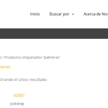
Inicio
Buscar por
Acerca de No
io
/ Productos etiquetados “palmeras”
meras
trando el único resultado
Jockstrap