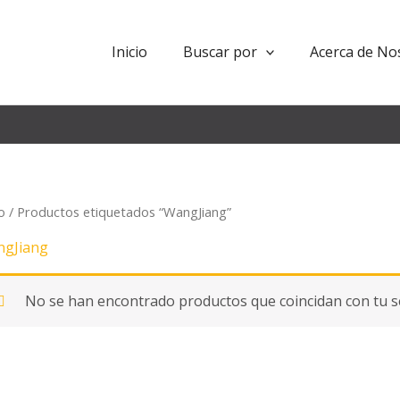
Inicio
Buscar por
Acerca de No
io
/ Productos etiquetados “WangJiang”
gJiang
No se han encontrado productos que coincidan con tu se