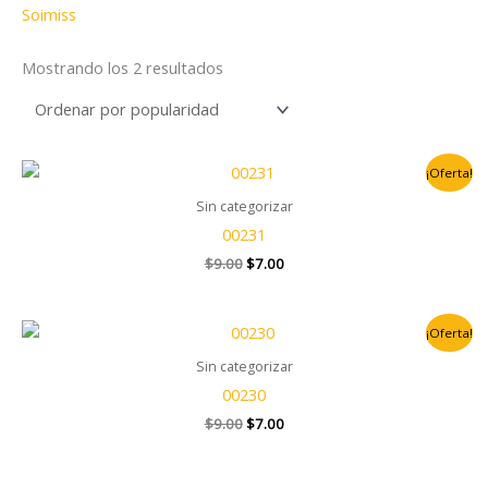
Soimiss
o
o
Mostrando los 2 resultados
El
El
¡Oferta!
precio
precio
original
actual
Sin categorizar
era:
es:
00231
$9.00.
$7.00.
$
9.00
$
7.00
El
El
¡Oferta!
precio
precio
original
actual
Sin categorizar
era:
es:
00230
$9.00.
$7.00.
$
9.00
$
7.00