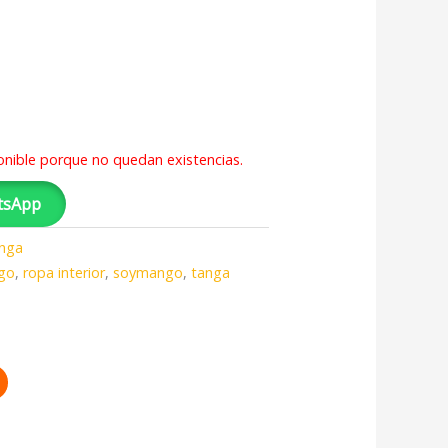
onible porque no quedan existencias.
tsApp
nga
go
,
ropa interior
,
soymango
,
tanga