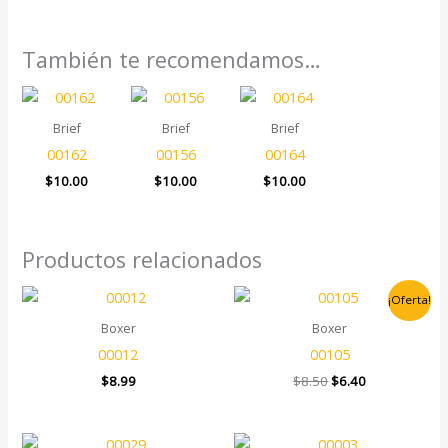
También te recomendamos…
Brief
Brief
Brief
00162
00156
00164
$
10.00
$
10.00
$
10.00
Productos relacionados
El
El
¡Oferta!
precio
precio
original
actual
Boxer
Boxer
era:
es:
00012
00105
$8.50.
$6.40.
$
8.99
$
8.50
$
6.40