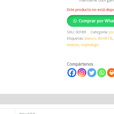
mantiene tuorgan
Este producto no está disp
Comprar por Wha
SKU:
00189
Categoría:
Jo
Etiquetas:
blanco
,
BSHETR
interior
,
soymango
Compártenos
 (0)