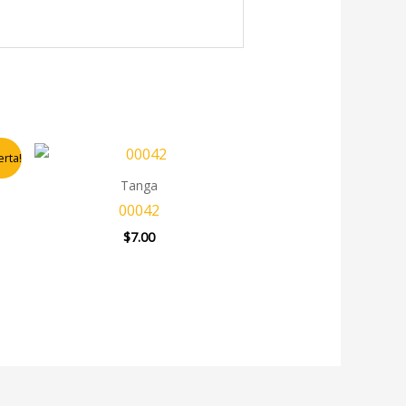
erta!
Tanga
00042
$
7.00