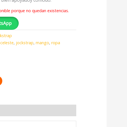
 bien apoyadoy cómodo.
onible porque no quedan existencias.
tsApp
ckstrap
,
celeste
,
jockstrap
,
mango
,
ropa