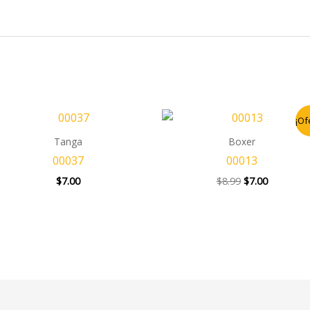
El
El
¡Of
precio
precio
original
actual
Tanga
Boxer
era:
es:
00037
00013
$8.99.
$7.00.
$
7.00
$
8.99
$
7.00