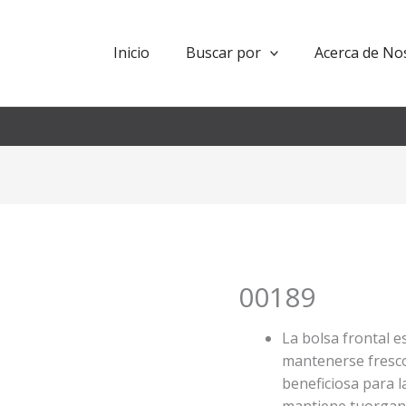
Inicio
Buscar por
Acerca de No
00189
La bolsa frontal 
mantenerse fresco
beneficiosa para l