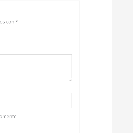
dos con
*
comente.