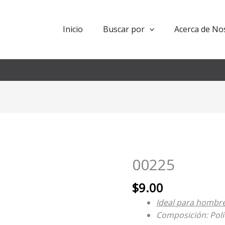
Inicio
Buscar por
Acerca de No
00225
00225
cantidad
$
9.00
Ideal para hombres
Composición: Polie