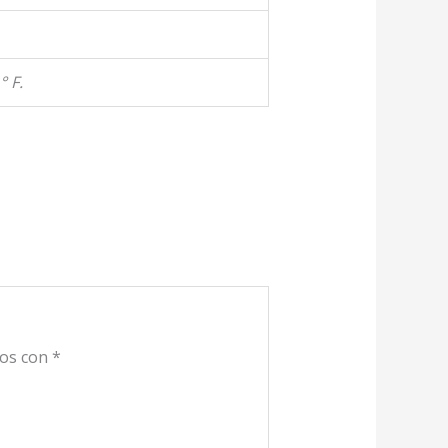
° F.
dos con
*