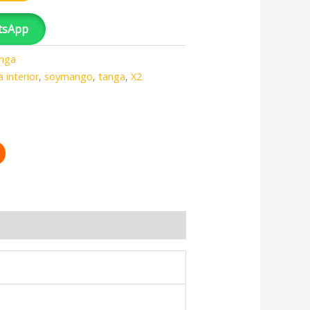
tsApp
nga
 interior
,
soymango
,
tanga
,
X2