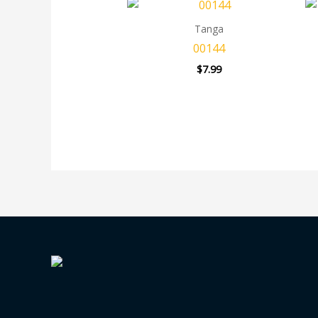
Tanga
00144
$
7.99