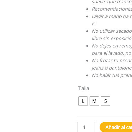
suave, que transpi
Recomendaciones 
Lavar a mano oa m
F.
No utilizar secado
libre sin exposició
No dejes en remoj
para el lavado, no
No frotar tu pren
Jeans o pantalone
No halar tus prend
Talla
L
M
S
Añadir al ca