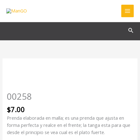
Ir
al
contenido
Bus
00258
cantidad
00258
$
7.00
Prenda elaborada en malla; es una prenda que ajusta en
forma perfecta y realce en el frente; la tanga esta para que
desde el principio se vea cual es el plato fuerte.