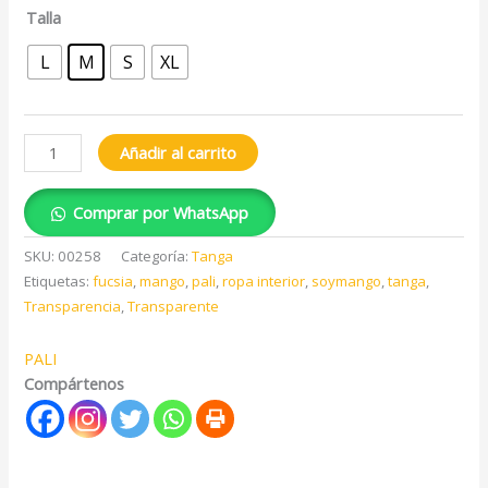
Talla
L
M
S
XL
Añadir al carrito
Comprar por WhatsApp
SKU:
00258
Categoría:
Tanga
Etiquetas:
fucsia
,
mango
,
pali
,
ropa interior
,
soymango
,
tanga
,
Transparencia
,
Transparente
PALI
Compártenos