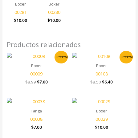
Boxer
Boxer
00281
00280
$
10.00
$
10.00
Productos relacionados
El
El
El
El
¡Oferta!
¡Oferta!
precio
precio
precio
precio
original
actual
original
actual
Boxer
Boxer
era:
es:
era:
es:
00009
00108
$8.99.
$7.00.
$8.50.
$6.40.
$
8.99
$
7.00
$
8.50
$
6.40
Tanga
Boxer
00038
00029
$
7.00
$
10.00