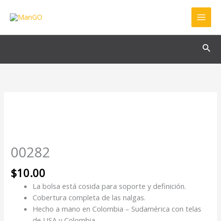
Ir
al
contenido
Bus
00282
cantidad
00282
$
10.00
La bolsa está cosida para soporte y definición.
Cobertura completa de las nalgas.
Hecho a mano en Colombia – Sudamérica con telas
de USA y Colombia.