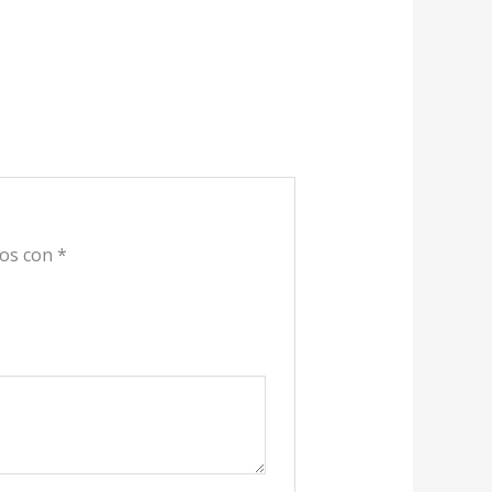
dos con
*