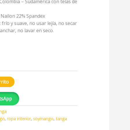
Colombia – Sudamérica con telas de
 Nailon 22% Spandex
frío y suave, no usar lejía, no secar
anchar, no lavar en seco.
rrito
tsApp
nga
go
,
ropa interior
,
soymango
,
tanga