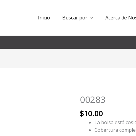
Inicio
Buscar por
Acerca de No
00283
00283
cantidad
$
10.00
La bolsa está cosi
Cobertura complet