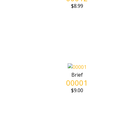
$
8.99
Brief
00001
$
9.00