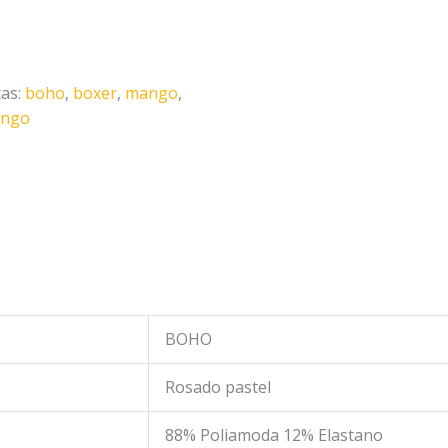
tas:
boho
,
boxer
,
mango
,
ango
BOHO
Rosado pastel
88% Poliamoda 12% Elastano